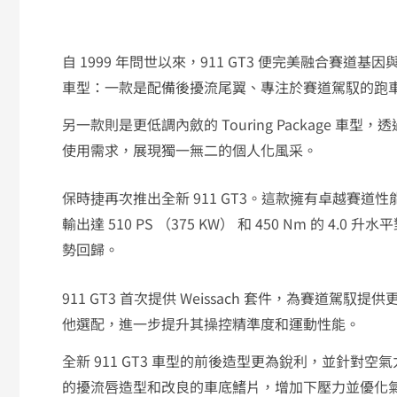
自 1999 年問世以來，911 GT3 便完美融合賽道基因
車型：一款是配備後擾流尾翼、專注於賽道駕馭的跑
另一款則是更低調內斂的 Touring Package 
使用需求，展現獨一無二的個人化風采。
保時捷再次推出全新 911 GT3。這款擁有卓越賽
輸出達 510 PS （375 KW） 和 450 Nm 的
勢回歸。
911 GT3 首次提供 Weissach 套件，為賽
他選配，進一步提升其操控精準度和運動性能。
全新 911 GT3 車型的前後造型更為銳利，並針
的擾流唇造型和改良的車底鰭片，增加下壓力並優化