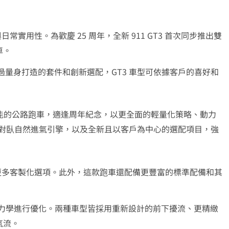
與日常實用性。為歡慶 25 周年，全新 911 GT3 首次同步推出雙
車。
車型，透過量身打造的套件和創新選配，GT3 車型可依據客戶的喜好和
道性能的公路跑車，適逢周年紀念，以更全面的輕量化策略、動力
 4.0 升水平對臥自然進氣引擎，以及全新且以客戶為中心的選配項目，強
道駕馭提供更多客製化選項。此外，這款跑車還配備更豐富的標準配備和其
對空氣力學進行優化。兩種車型皆採用重新設計的前下擾流、更精緻
氣流。