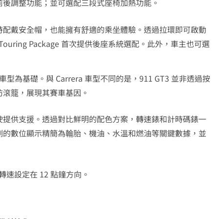
前後調整功能；並可選配三段式座椅加熱功能。
時配戴安全帽，也能擁有舒適的乘坐體驗。透過拉環即可啟動
Touring Package 首次提供後座系統選配。此外，車主也可選
車型為基礎。與 Carrera 車型不同的是，911 GT3 並非透過按
防滾籠，展現其賽車基因。
駛提供支援。透過對比鮮明的配色方案，轉速錶和計時碼錶一
側的數位顯示精簡為輪胎、機油、水溫和燃油等關鍵數據，並
油轉速設定在 12 點鐘方向。