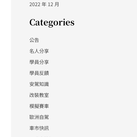
2022 年 12 月
Categories
公告
名人分享
學員分享
學員反饋
安駕知識
改裝教室
模擬賽車
歐洲自駕
車市快訊