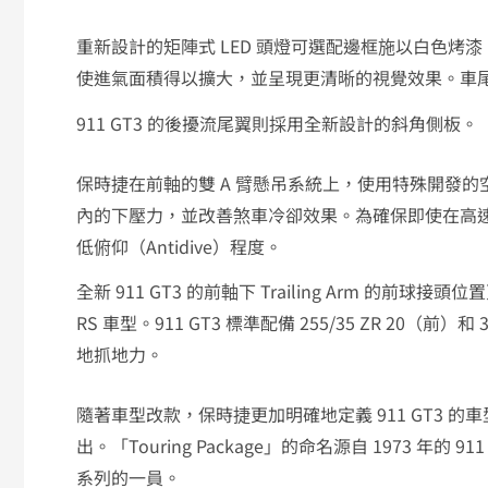
重新設計的矩陣式 LED 頭燈可選配邊框施以白色烤漆
使進氣面積得以擴大，並呈現更清晰的視覺效果。車
911 GT3 的後擾流尾翼則採用全新設計的斜角側板。
保時捷在前軸的雙 A 臂懸吊系統上，使用特殊開發
內的下壓力，並改善煞車冷卻效果。為確保即使在高
低俯仰（antidive）程度。
全新 911 GT3 的前軸下 Trailing Arm 的前
RS 車型。911 GT3 標準配備 255/35 ZR 20（前）和
地抓地力。
隨著車型改款，保時捷更加明確地定義 911 GT3 的車型陣
出。「Touring Package」的命名源自 1973 年的 911
系列的一員。