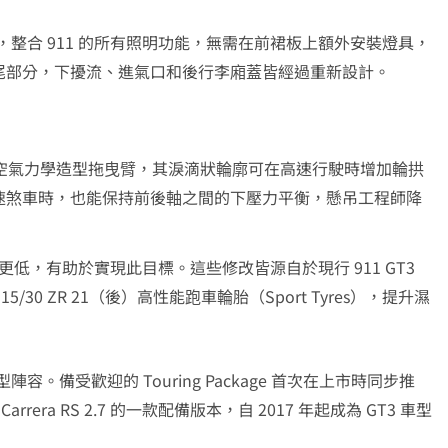
，整合 911 的所有照明功能，無需在前裙板上額外安裝燈具，
尾部分，下擾流、進氣口和後行李廂蓋皆經過重新設計。
的空氣力學造型拖曳臂，其淚滴狀輪廓可在高速行駛時增加輪拱
速煞車時，也能保持前後軸之間的下壓力平衡，懸吊工程師降
球接頭位置更低，有助於實現此目標。這些修改皆源自於現行 911 GT3
 315/30 ZR 21（後）高性能跑車輪胎（Sport Tyres），提升濕
容。備受歡迎的 Touring Package 首次在上市時同步推
 Carrera RS 2.7 的一款配備版本，自 2017 年起成為 GT3 車型