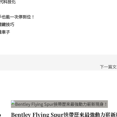
入現代科技化
手也能一次停到位！
關鍵技巧
離車子
下一篇
o
Bentley Flying Spur挾帶歷來最強動力嶄