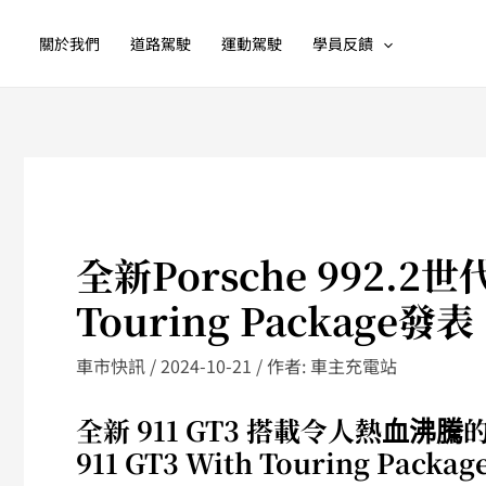
跳
至
關於我們
道路駕駛
運動駕駛
學員反饋
主
要
內
容
全新Porsche 992.2世代9
Touring Packa
車市快訊
/
2024-10-21
/ 作者:
車主充電站
全新 911 GT3 搭載令人熱血沸
911 GT3 With Touring Pa