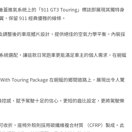
識度，後蓋進氣系統上的「911 GT3 Touring」標誌即展現其獨特身
固定式尾翼，保留 911 經典優雅的線條。
ap） 及調整後的車底鰭片設計，提供絕佳的空氣力學平衡。內裝採
e 首次提供後座系統選配，讓這款日常跑車更能滿足車主的個人需求，在蜿蜒
3 With Touring Package 在蜿蜒的鄉間道路上，展現出令人驚
操控感，賦予駕駛十足的信心。更短的齒比設定，更將駕駛樂
椅背可收折，座椅外殼則採用碳纖維複合材質 （CFRP）製成。此