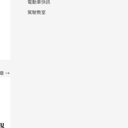
電動車快訊
駕駛教室
文章
→
新現