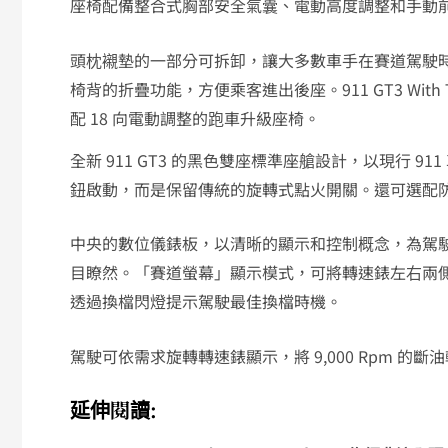
座椅配備整合式胸部安全氣囊、電動高度調整和手動
頭枕襯墊的一部分可拆卸，讓大多數車手在賽道駕駛
椅背的折疊功能，方便乘客進出後座。911 GT3 With 
配 18 向電動調整的跑車升級座椅。
全新 911 GT3 的黑色雙座標準座艙設計，以現行 911 
鈕啟動，而是保留傳統的旋轉式點火開關。還可選配
中央的數位儀錶板，以清晰的顯示和控制概念，為駕
目瞭然。「賽道螢幕」顯示模式，可將轉速錶左右兩
透過換檔閃燈提示駕駛最佳換檔時機。
駕駛可依需求旋轉轉速錶顯示，將 9,000 Rpm 的斷
延伸閱讀: