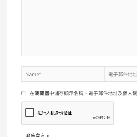
裡
輸
入
內
容...
Name*
電
子
郵
在
瀏覽器
中儲存顯示名稱、電子郵件地址及個人
件
地
址
*