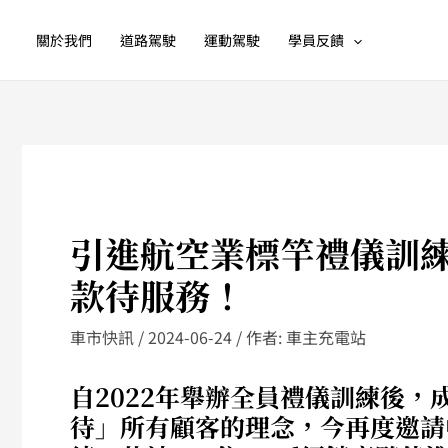
跳
至
關於我們
道路駕駛
運動駕駛
學員反饋
主
要
內
容
引進航空業標竿禮儀訓練
款待服務！
車市快訊
/
2024-06-24
/ 作者:
車主充電站
自2022年舉辦全員禮儀訓練後
待」所有顧客的理念，今再度邀請