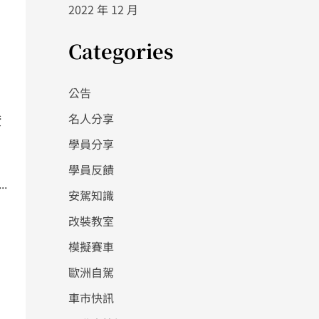
2022 年 12 月
Categories
公告
登
名人分享
學員分享
學員反饋
.
安駕知識
改裝教室
模擬賽車
歐洲自駕
車市快訊