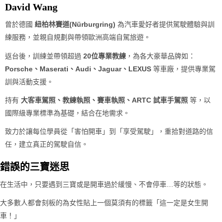
David Wang
曾於德國
紐柏林賽道(Nürburgring)
為汽車愛好者提供駕駛體驗與訓
練服務，並親自規劃與帶領歐洲高端自駕旅遊。
返台後，訓練並帶領超過
20位專業教練
，為各大豪華品牌如：
Porsche、Maserati、Audi、Jaguar、LEXUS
等車廠，提供專業駕
訓與活動支援。
持有
大客車駕照、教練執照、賽車執照、ARTC 試車手駕照
等，以
國際級專業標準為基礎，結合在地需求。
致力於讓每位學員從「害怕開車」到「享受駕駛」，重拾對道路的信
任，建立真正的駕駛自信。
錯誤的三寶迷思
在生活中，只要遇到三寶或是開車過於緩慢、不會停車…等的狀態。
大多數人都會刻板的為女性貼上一個莫須有的標籤「這一定是女生開
車！」