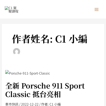
跳
MAI
至
MEN
主
要
內
容
作者姓名: C1 小編
全
新
全新 Porsche 911 Sport
Porsche
911
Classic 抵台亮相
Sport
Classic
車市快訊
/
2022-12-22
/ 作者:
C1 小編