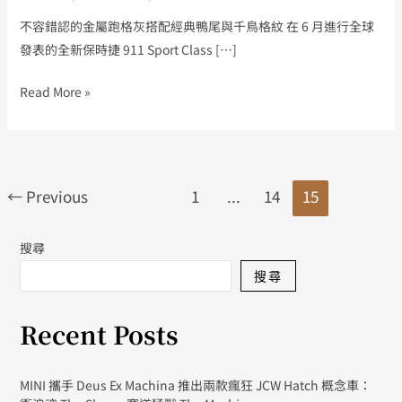
抵
不容錯認的金屬跑格灰搭配經典鴨尾與千鳥格紋 在 6 月進行全球
台
發表的全新保時捷 911 Sport Class […]
亮
相
Read More »
←
Previous
1
...
14
15
搜尋
搜尋
Recent Posts
MINI 攜手 Deus Ex Machina 推出兩款瘋狂 JCW Hatch 概念車：