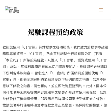
跳
MAI
至
MEN
主
要
內
駕駛課程預約政策
容
歡迎您使用「C1 官網」網站提供之各項服務。我們致力於提供卓越服
務與專業資訊。「C1 官網 」乃由艾利諾整合行銷有限公司（下稱
「本公司」）所架設及經營，凡進入「C1 官網 」瀏覽或使用「C1 官
網 」網站，其權利義務均應依本使用條款規範之，故請您務必詳讀以
下所列各條款內容。 當您進入「C1 官網」所屬網頁並開始使用「C1
官網」時，即表示您已明瞭並願意受以下所列條款之拘束；若您不同
意以下條款之內容，請勿預約，並立即取消服務預約。此外，因本公
司可能隨時因應所提供內容或服務之變更而修改本使用者條款，若您
於條款修正後繼續使用，即表示您已詳閱並同意接受修正後之條款，
故請您隨時於使用時注意本條款之修正及變更，為保障您的權益， 請