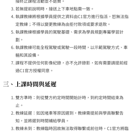
接終止課程活動並不退費。
若無提前說明時，接送上下車地點需一致。
執課教練將根據學員提供之資料由C1官方進行指派，恕無法指
定教練；不得以變更教練為由拒付款項或要求退款。
執課教練根據學員的駕駛基礎、需求為學員規劃專屬學習計
劃。
執課教練可能全程駕駛或駕駛一段時間，以示範駕駛方式、車
輛和其設備。
課程不提供任何影像紀錄，亦不允許錄影，如有需要請提前經
過C1官方授權同意。
三、上課時間與延遲
雙方準時：則從雙方約定時間開始計時，到約定時間結束為
止。
教練延遲：如因堵車等原因遲到，教練需提前與學員聯繫告
知，並將遲到時間補給學員。
教練未到：教練臨時因故無法取得聯繫或前往時，C1官方將臨