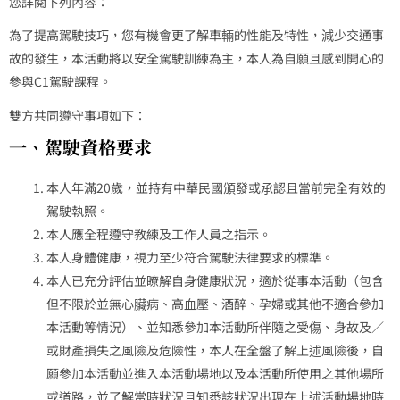
您詳閱下列內容：
為了提高駕駛技巧，您有機會更了解車輛的性能及特性，減少交通事
故的發生，本活動將以安全駕駛訓練為主，本人為自願且感到開心的
參與C1駕駛課程。
雙方共同遵守事項如下：
一、駕駛資格要求
本人年滿20歲，並持有中華民國頒發或承認且當前完全有效的
駕駛執照。
本人應全程遵守教練及工作人員之指示。
本人身體健康，視力至少符合駕駛法律要求的標準。
本人已充分評估並瞭解自身健康狀況，適於從事本活動（包含
但不限於並無心臟病、高血壓、酒醉、孕婦或其他不適合參加
本活動等情況）、並知悉參加本活動所伴隨之受傷、身故及／
或財產損失之風險及危險性，本人在全盤了解上述風險後，自
願參加本活動並進入本活動場地以及本活動所使用之其他場所
或道路，並了解當時狀況且知悉該狀況出現在上述活動場地時