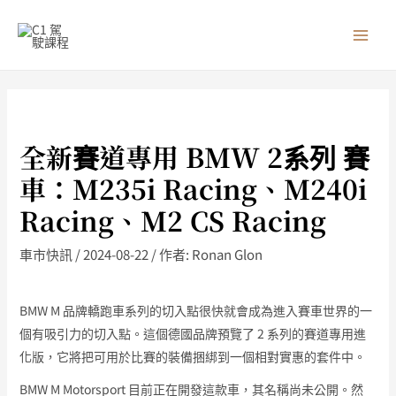
跳
MAI
至
MEN
主
要
內
容
全新賽道專用 BMW 2系列 賽
車：M235i Racing、M240i
Racing、M2 CS Racing
車市快訊
/
2024-08-22
/ 作者:
Ronan Glon
BMW M 品牌轎跑車系列的切入點很快就會成為進入賽車世界的一
個有吸引力的切入點。這個德國品牌預覽了 2 系列的賽道專用進
化版，它將把可用於比賽的裝備捆綁到一個相對實惠的套件中。
BMW M Motorsport 目前正在開發這款車，其名稱尚未公開。然