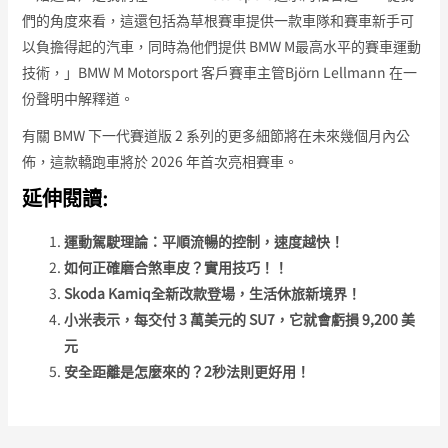
們的角度來看，這還包括為草根賽車提供一款車隊和賽車新手可
以負擔得起的汽車，同時為他們提供 BMW M最高水平的賽車運動
技術，」BMW M Motorsport 客戶賽車主管Björn Lellmann 在一
份聲明中解釋道。
有關 BMW 下一代賽道版 2 系列的更多細節將在未來幾個月內公
佈，這款轎跑車將於 2026 年首次亮相賽車。
延伸閱讀:
運動駕駛理論：平順流暢的控制，速度越快！
如何正確磨合煞車皮？實用技巧！！
Skoda Kamiq全新改款登場，生活休旅新境界！
小米表示，每交付 3 萬美元的 SU7，它就會虧損 9,200 美
元
安全距離是怎麼來的？2秒法則更好用！