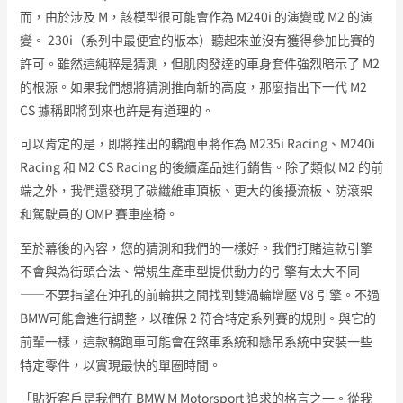
而，由於涉及 M，該模型很可能會作為 M240i 的演變或 M2 的演
變。 230i（系列中最便宜的版本）聽起來並沒有獲得參加比賽的
許可。雖然這純粹是猜測，但肌肉發達的車身套件強烈暗示了 M2
的根源。如果我們想將猜測推向新的高度，那麼指出下一代 M2
CS 據稱即將到來也許是有道理的。
可以肯定的是，即將推出的轎跑車將作為 M235i Racing、M240i
Racing 和 M2 CS Racing 的後續產品進行銷售。除了類似 M2 的前
端之外，我們還發現了碳纖維車頂板、更大的後擾流板、防滾架
和駕駛員的 OMP 賽車座椅。
至於幕後的內容，您的猜測和我們的一樣好。我們打賭這款引擎
不會與為街頭合法、常規生產車型提供動力的引擎有太大不同
——不要指望在沖孔的前輪拱之間找到雙渦輪增壓 V8 引擎。不過
BMW可能會進行調整，以確保 2 符合特定系列賽的規則。與它的
前輩一樣，這款轎跑車可能會在煞車系統和懸吊系統中安裝一些
特定零件，以實現最快的單圈時間。
「貼近客戶是我們在 BMW M Motorsport 追求的格言之一。從我