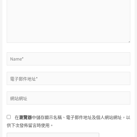
輸
入
內
容...
Name*
電
子
郵
網
件
站
地
網
址
在
瀏覽器
中儲存顯示名稱、電子郵件地址及個人網站網址，以
址
*
供下次發佈留言時使用。