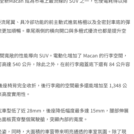
，全新Macan 成為市場上最流線的 SUV 之一，也使電耗得以降
擾流尾翼、具冷卻功能的前主動式進氣格柵以及全密封車底的彈
流更加順暢。車尾兩側的橫向開口與多柵式擾流也都是提升空
間寬敞的性能導向 SUV。電動化增加了 Macan 的行李空間，
 540 公升，除此之外，在前行李廂蓋底下還有 84 公升容
後座椅背完全收折，後行李廂的空間最多還能增加至 1,348 公
，帶來高度實用性。
型低了近 28mm，後座降低幅度最多達 15mm，腿部伸展
色面板貫穿整個駕駛艙，突顯內部的寬度。
坐姿，同時，大面積的車窗帶來明亮通透的車室氛圍。除了現