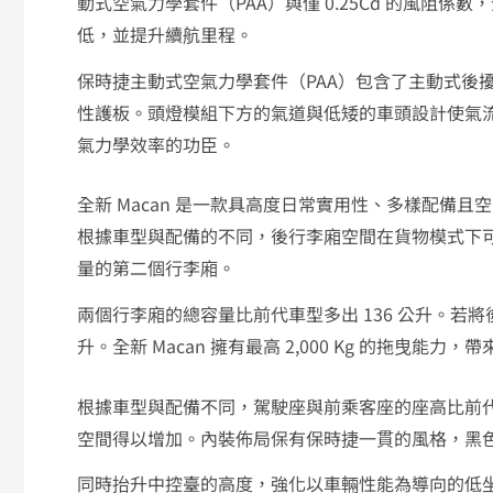
動式空氣力學套件（PAA）與僅 0.25Cd 的風阻係數
低，並提升續航里程。
保時捷主動式空氣力學套件（PAA）包含了主動式後
性護板。頭燈模組下方的氣道與低矮的車頭設計使氣
氣力學效率的功臣。
全新 Macan 是一款具高度日常實用性、多樣配備且空
根據車型與配備的不同，後行李廂空間在貨物模式下可高達
量的第二個行李廂。
兩個行李廂的總容量比前代車型多出 136 公升。若將
升。全新 Macan 擁有最高 2,000 Kg 的拖曳能力
根據車型與配備不同，駕駛座與前乘客座的座高比前代車
空間得以增加。內裝佈局保有保時捷一貫的風格，黑
同時抬升中控臺的高度，強化以車輛性能為導向的低