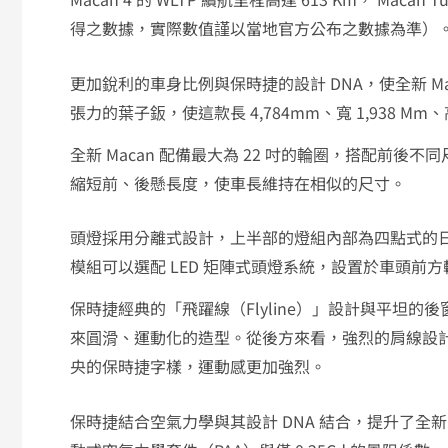
得之數據，實際數值謹以當地官方公布之數據為準）
更加銳利的車身比例與保時捷的設計 DNA，使全新 M
張力的葉子鈑，使這款長 4,784mm、寬 1,938 Mm、
全新 Macan 配備最大為 22 吋的輪圈，搭配前後不同
縮短前、後懸長度，使車長維持在相似的尺寸。
頭燈採用分離式設計，上半部的燈組內部為四點式的
模組可以選配 LED 矩陣式頭燈系統，設置於車頭前
保時捷經典的「飛躍線（Flyline）」設計與平坦的後
來圓滑、運動化的造型。從後方來看，強烈的肩線設計
央的保時捷字樣，運動感更加強烈。
保時捷結合空氣力學與其設計 DNA 結合，提升了全新