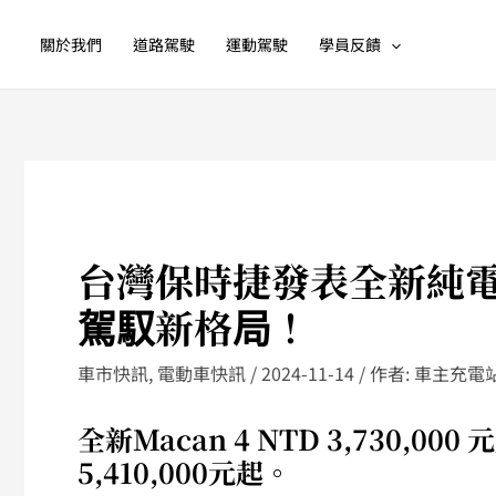
跳
至
關於我們
道路駕駛
運動駕駛
學員反饋
主
要
內
容
台灣保時捷發表全新純電
駕馭新格局！
車市快訊
,
電動車快訊
/
2024-11-14
/ 作者:
車主充電
全新Macan 4 NTD 3,730,000
5,410,000元起。