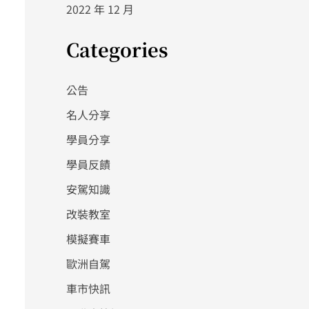
2022 年 12 月
Categories
公告
名人分享
學員分享
學員反饋
安駕知識
改裝教室
模擬賽車
歐洲自駕
車市快訊