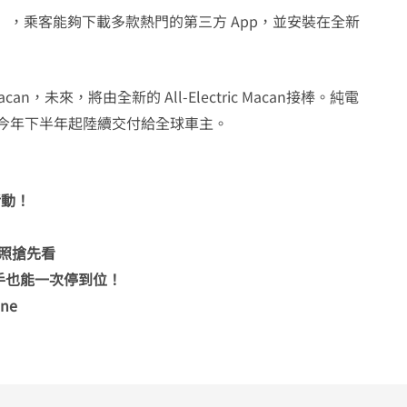
ntre），乘客能夠下載多款熱門的第三方 App，並安裝在全新
an，未來，將由全新的 All-Electric Macan接棒。純電
於今年下半年起陸續交付給全球車主。
活動！
款間諜照搶先看
手也能一次停到位！
ne