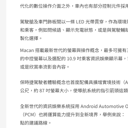
代化的數位操作介面之外，車內也有部分控制元件採
駕駛艙及車門飾板間以一條 LED 光帶貫穿，作為
和乘客，例如問候語、顯示充電狀態，或是與駕駛輔助系
製化選擇。
Macan 搭載最新世代的螢幕與操作概念，最多可擁有三
的中控螢幕以及選配的 10.9 吋乘客資訊娛樂顯示
或是欣賞串流影音內容。
保時捷駕駛者體驗概念也首度配備具擴增實境技術（AR
公尺，約 87 吋螢幕大小，使導航系統的指引箭頭這
全新世代的資訊娛樂系統採用 Android Automoti
（PCM）也將運算能力提升到全新境界，舉例來說：「H
點的建議路線。