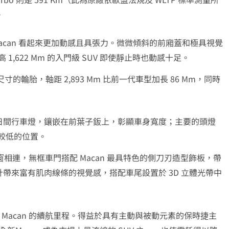
。
acan 看起來更加動感且具張力。微微傾斜的前廂蓋和極具視覺
高 1,622 Mm 的入門級 SUV 即使靜止時也動感十足。
尺寸的輪胎，軸距 2,893 Mm 比前一代車型加長 86 Mm，同時
日間行車燈，鑲嵌在前葉子鈑上，彰顯車身寬度；主要的頭燈
方較低的位置。
窗相連，無框車門搭配 Macan 最具特色的側刀刃造型飾板，帶
帶來富有肌肉線條的視覺感，搭配車尾設置於 3D 立體光帶中
 Macan 的續航里程。得益於具有主動與被動元素的保時捷主