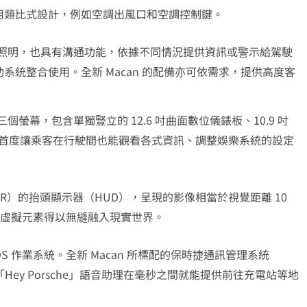
用類比式設計，例如空調出風口和空調控制鍵。
環境照明，也具有溝通功能，依據不同情況提供資訊或警示給駕駛
統整合使用。全新 Macan 的配備亦可依需求，提供高度客
個螢幕，包含單獨豎立的 12.6 吋曲面數位儀錶板、10.9 吋
幕，首度讓乘客在行駛間也能觀看各式資訊、調整娛樂系統的設定
）的抬頭顯示器（HUD），呈現的影像相當於視覺距離 10
類虛擬元素得以無縫融入現實世界。
ve OS 作業系統。全新 Macan 所標配的保時捷通訊管理系統
ey Porsche」語音助理在毫秒之間就能提供前往充電站等地