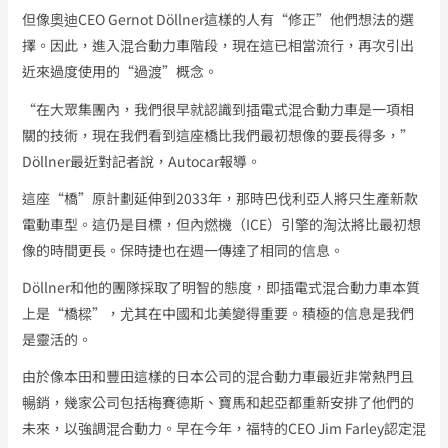
但像奧迪CEO Gernot Döllner這樣的人有“修正”他們想法的選
擇。因此，進入混合動力車階段，現在這已相當流行，再次引出
近來過度使用的“過渡”概念。
“在大眾集團內，我們很早就認識到插電式混合動力車是一項相
關的技術，現在我們看到這座橋比我們最初想像的要長得多，”
Döllner最近對記者說，Autocar報導。
這座“橋”原計劃延伸到2033年，那時巴伐利亞人將只生產新款
電動車型。這仍是目標，但內燃機（ICE）引擎的淘汰將比最初想
像的時間更長。保時捷也在週一傳達了相同的信息。
Döllner和他的團隊採取了明智的態度，即插電式混合動力車本質
上是“橋樑”，尤其在中國和北美變得重要。積極的信息是我們
是靈活的。
由於像本田和豐田這樣的日本公司的混合動力車最近非常熱門且
暢銷，幾家公司包括梅賽德斯、寶馬和起亞都重新安排了他們的
未來，以強調混合動力。早在今年，福特的CEO Jim Farley認定混