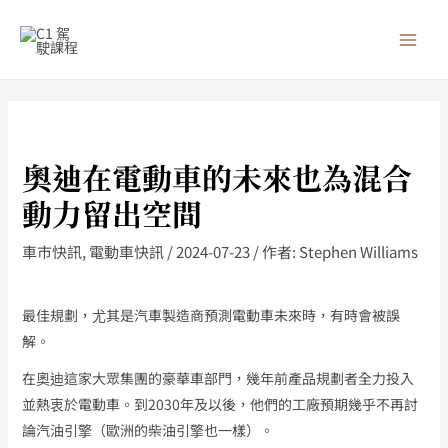
跳
MAI
至
MEN
主
要
內
容
奧迪在電動車的未來也為混合
動力留出空間
車市快訊
,
電動車快訊
/
2024-07-23
/ 作者:
Stephen Williams
最佳規劃，尤其是汽車製造商預測電動車未來時，有時會被誤
解。
在奧迪這家大眾集團的豪華車部門，幾年前產品規劃者全力投入
並熱衷於電動車。到2030年及以後，他們的工廠預期幾乎不再討
論汽油引擎（歐洲的柴油引擎也一樣）。