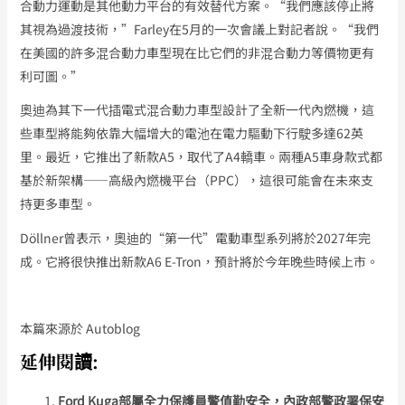
合動力運動是其他動力平台的有效替代方案。“我們應該停止將
其視為過渡技術，”Farley在5月的一次會議上對記者說。“我們
在美國的許多混合動力車型現在比它們的非混合動力等價物更有
利可圖。”
奧迪為其下一代插電式混合動力車型設計了全新一代內燃機，這
些車型將能夠依靠大幅增大的電池在電力驅動下行駛多達62英
里。最近，它推出了新款A5，取代了A4轎車。兩種A5車身款式都
基於新架構——高級內燃機平台（PPC），這很可能會在未來支
持更多車型。
Döllner曾表示，奧迪的“第一代”電動車型系列將於2027年完
成。它將很快推出新款A6 E-Tron，預計將於今年晚些時候上市。
本篇來源於 Autoblog
延伸閱讀:
Ford Kuga部屬全力保護員警值勤安全，內政部警政署保安