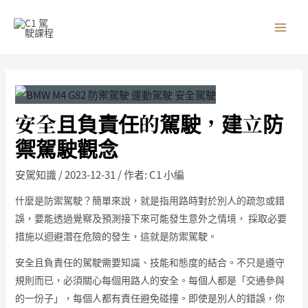
跳
MAI
至
MEN
主
要
內
容
安全且負責任的駕駛，建立防
禦駕駛觀念
安駕知識
/
2023-12-31
/ 作者:
C1 小編
什麼是防禦駕駛？簡單來說，就是指用路時對於別人的疏忽或錯
誤，要能透過覺察及預測接下來可能發生意外之情境， 採取必要
措施以迴避潛在危險的發生，這就是防禦駕駛。
安全且負責任的駕駛需要知識、技能和態度的結合。不只是遵守
規則而已，必須關心每個用路人的安全。每個人都是「交通參與
的一份子」，每個人都有責任避免碰撞。即使是別人的錯誤，你