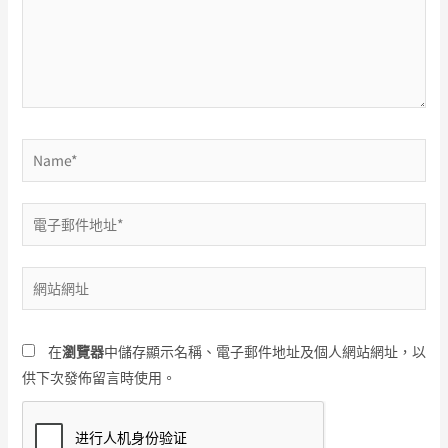
入
內
容...
Name*
電
子
郵
網
件
站
地
網
址
在
瀏覽器
中儲存顯示名稱、電子郵件地址及個人網站網址，以
址
*
供下次發佈留言時使用。