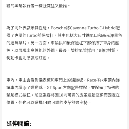
鞋的黑幫執行者一樣既威猛又優雅。
為了向外界顯示其性能，Porsche將Cayenne Turbo E-Hybrid配
備了專屬的Turbo前保險杠，其中包括大尺寸進氣口和高光澤黑色
的進氣葉片。另一方面，車輪拱和後保險杠下部保持了車身的顏
色，以展現出高性能的外觀。最後，雙排氣管採用了刷鋁材質，
制動卡鉗則塗裝成紅色。
車內，車主會看到儀表板和車門上的鋁飾板，Race-Tex車頂內飾
讓車內增添了運動感。GT Sport方向盤是標配，並配備了特殊的
駕駛模式按鈕。前座乘客將因18向可調的皮革運動座椅而固定在
位置，但也可以選擇14向可調的皮革舒適座椅。
延伸閱讀: