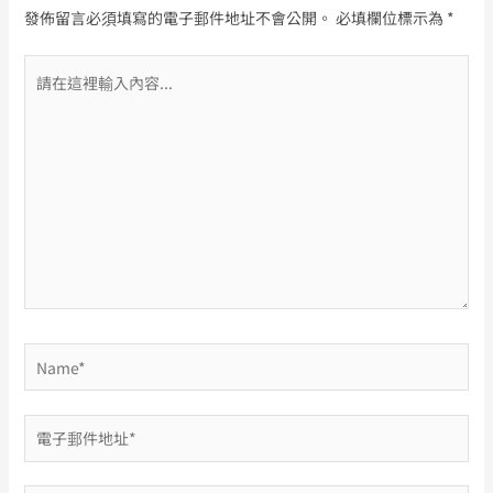
發佈留言必須填寫的電子郵件地址不會公開。
必填欄位標示為
*
請
在
這
裡
輸
入
內
容...
Name*
電
子
郵