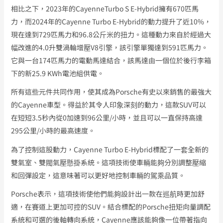
相比之下，2023年的CayenneTurbo S E-Hybrid擁有670匹馬
力，而2024年的Cayenne Turbo E-Hybrid的動力提升了近10%，
現在達到729匹馬力和96.8公斤米的扭力。這種動力來自於經過大
幅改進的4.0升雙渦輪增壓V8引擎，該引擎單獨達到591匹馬力。
它與一台174匹馬力的電動馬達結合，該馬達由一個位於後行李箱
下的新25.9 KWh電池組供電。
所有這些元件共同作用，使其成為Porsche有史以來銷售的最強大
的Cayenne車型。得益於其令人印象深刻的動力，這款SUV可以
在短短3.5秒內從0加速到96公里/小時，並且可以一直保持高達
295公里/小時的最高速度。
為了控制這股動力，Cayenne Turbo E-Hybrid標配了一套全新的
雙氣室、雙閥氣壓懸掛系統。這項技術使車輛能夠分別調整壓縮
和回彈設定，這意味著可以更好地控制車輛的駕乘品質。
Porsche表示，這項技術使他們能夠設計出一款在巡航時更加舒
適，在賽道上更加可控的SUV。結合標配的Porsche扭矩向量調配
系統和可選的後軸轉向系統，Cayenne應該能夠像一位帶著指向