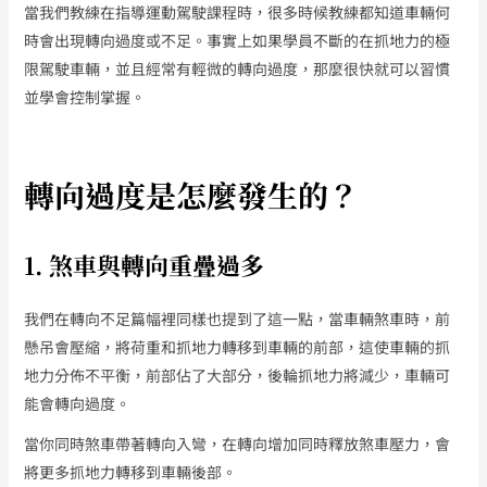
當我們教練在指導運動駕駛課程時，很多時候教練都知道車輛何
時會出現轉向過度或不足。事實上如果學員不斷的在抓地力的極
限駕駛車輛，並且經常有輕微的轉向過度，那麼很快就可以習慣
並學會控制掌握。
轉向過度是怎麼發生的？
1. 煞車與轉向重疊過多
我們在轉向不足篇幅裡同樣也提到了這一點，當車輛煞車時，前
懸吊會壓縮，將荷重和抓地力轉移到車輛的前部，這使車輛的抓
地力分佈不平衡，前部佔了大部分，後輪抓地力將減少，車輛可
能會轉向過度。
當你同時煞車帶著轉向入彎，在轉向增加同時釋放煞車壓力，會
將更多抓地力轉移到車輛後部。