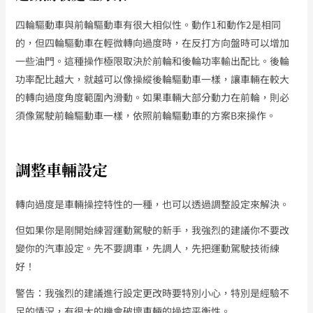
四輪驅動車與前輪驅動車有很大相似性。動作1和動作2是相同
的，但四輪驅動車在輕微轉向過度時，在反打方向盤時可以增加
一些油門。這種操作極限取決於前輪和後輪功率輸出配比。後輪
功率配比越大，就越可以像操縱後輪驅動車一樣，讓車輛在較大
的轉向過度角度範圍內滑動。如果車輛大部分動力在前輪，則必
須像駕駛前輪驅動車一樣，依照前輪驅動車的方案B來操作。
調整車輛設定
轉向過度是車輛操控特性的一種，也可以透過調整設定來解決。
但如果你是剛開始練習運動駕駛的新手，我強烈的建議你不要改
變你的汽車設定。先不要調車，先調人，先把運動駕駛技術練
好！
警告：我強烈的建議進行設定更改時要特別小心，特別是經驗不
足的情況，有很大的機會破壞車輛的操控平衡性。