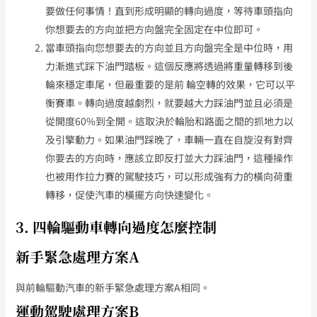
要做任何事情！直到形成明顯的轉向過度，等待車頭指向
你想要去的方向並把方向盤完全固定在中位即可。
當車頭指向您想要去的方向並且方向盤完全是中位時，用
力漸進式踩下油門踏板。這個反應將透過將重量轉移到後
輪來穩定車尾，但最重要的是前 輪空轉的效果，它可以平
衡賽車。轉向過度越劇烈，就要越大力踩油門並且必須是
從開度60%到全開。這取決於輪胎和路面之間的抓地力以
及引擎動力。如果油門踩晚了，車輛一直在自旋沒有對齊
你要去的方向時，應該立即反打並大力踩油門，這種操作
也被用作拉力賽的駕駛技巧，可以形成強有力的橫向荷重
轉移，促使汽車的橫擺方向快速變化。
3. 四輪驅動車轉向過度怎麼控制
新手緊急處理方案A
與前輪驅動汽車的新手緊急處理方案A相同。
運動駕駛處理方案B