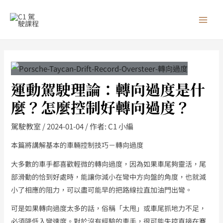
跳
MAI
至
MEN
主
要
內
容
運動駕駛理論：轉向過度是什
麼？怎麼控制好轉向過度？
駕駛教室
/
2024-01-04
/ 作者:
C1 小編
本篇將講解基本的車輛控制技巧－轉向過度
大多數的車手都喜歡輕微的轉向過度，因為如果車尾夠靈活，尾
部滑動的恰到好處時，能讓你減小在彎中方向盤的角度，也就減
小了相應的阻力，可以盡可能早的把路線拉直加油門出彎。
可是如果轉向過度太多的話，俗稱「太甩」或車尾抓地力不足，
必須降低入彎速度。對於沒有經驗的車手，很可能失控直接在賽