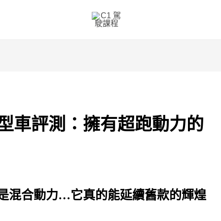
網
站
網
址
90) 原型車評測：擁有超跑動力的
而且是混合動力…它真的能延續舊款的輝煌