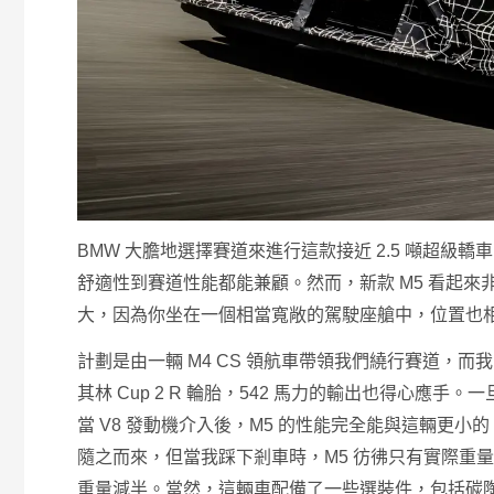
BMW 大膽地選擇賽道來進行這款接近 2.5 噸超
舒適性到賽道性能都能兼顧。然而，新款 M5 看起來
大，因為你坐在一個相當寬敞的駕駛座艙中，位置也
計劃是由一輛 M4 CS 領航車帶領我們繞行賽道，而
其林 Cup 2 R 輪胎，542 馬力的輸出也得心
當 V8 發動機介入後，M5 的性能完全能與這輛更小
隨之而來，但當我踩下剎車時，M5 彷彿只有實際重
重量減半。當然，這輛車配備了一些選裝件，包括碳