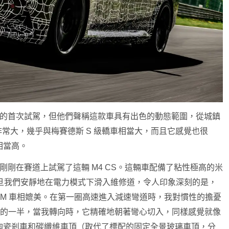
級轎車的首次試駕，但他們聲稱這款車具有出色的動態範圍，從城鎮
非常大，幾乎與梅賽德斯 S 級轎車相當大，而且它感覺也很
相當高。
我剛剛在賽道上試駕了這輛 M4 CS。這輛車配備了粘性極高的米
應手。一旦我們安靜地在電力模式下滑入維修道，令人印象深刻的是，
的 M 車相媲美。在第一圈高速進入減速彎道時，我對慣性的擔憂
量的一半，當我轉向時，它精確地朝著彎心切入，同樣感覺就像
陶瓷剎車和碳纖維車頂（取代了標配的固定全景玻璃車頂，分