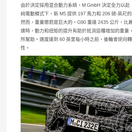
由於決定採用混合動力系統，M GmbH 決定全力
純電動模式下，新 M5 提供 197 馬力和 206 磅-英
然而，重量懲罰是巨大的，G90 重達 2435 公斤，比舊款 
速時，動力和扭矩的提升有助於抵消這種增加的重量，
所幫助。速度達到 60 英里每小時之前，後輪會逆向轉
性。