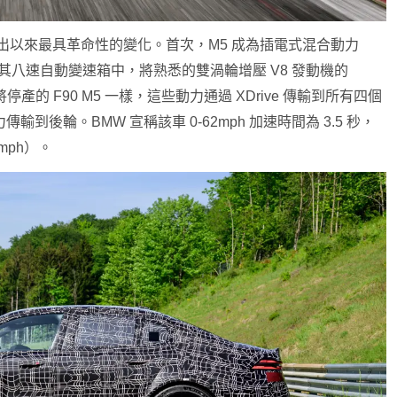
首次推出以來最具革命性的變化。首次，M5 成為插電式混合動力
成在其八速自動變速箱中，將熟悉的雙渦輪增壓 V8 發動機的
與即將停產的 F90 M5 一樣，這些動力通過 XDrive 傳輸到所有四個
到後輪。BMW 宣稱該車 0-62mph 加速時間為 3.5 秒，
9mph）。