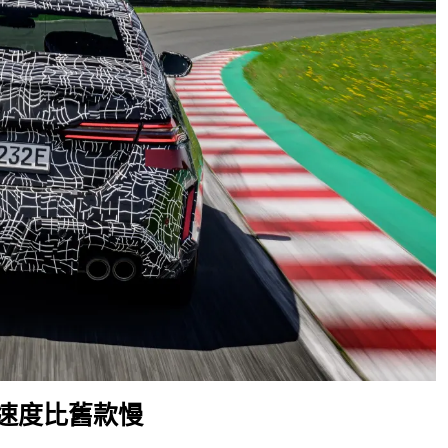
的速度比舊款慢