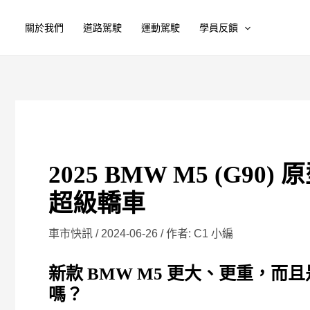
跳
請
Name*
電
關於我們
道路駕駛
運動駕駛
學員反饋
至
在
子
主
這
郵
要
裡
件
內
輸
地
容
入
址
內
*
容...
2025 BMW M5 (G
超級轎車
車市快訊
/
2024-06-26
/ 作者:
C1 小編
新款 BMW M5 更大、更重，
嗎？