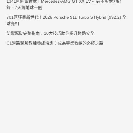
1341匹純電猛獸！Mercedes-AMG GT XX EV 打破多項耐力紀
錄，7天繞地球一圈
701匹狂暴新世代！2026 Porsche 911 Turbo S Hybrid (992.2) 全
球亮相
防禦駕駛完整指南：10大技巧助你提升道路安全
C1道路駕駛教練養成培訓：成為專業教練的必經之路