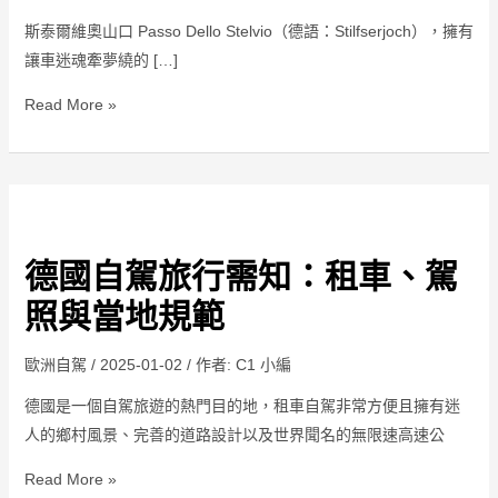
駕：
斯泰爾維奧山口 Passo Dello Stelvio（德語：Stilfserjoch），擁有
斯
讓車迷魂牽夢繞的 […]
泰
爾
Read More »
維
奧
山
口
德
Passo
國
德國自駕旅行需知：租車、駕
Dello
自
Stelvio
駕
照與當地規範
旅
行
歐洲自駕
/
2025-01-02
/ 作者:
C1 小編
需
德國是一個自駕旅遊的熱門目的地，租車自駕非常方便且擁有迷
知：
人的鄉村風景、完善的道路設計以及世界聞名的無限速高速公
租
車、
Read More »