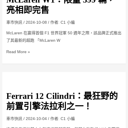
量
路
亮相即完售
399
用
輛，
車
車市快訊
/
2024-10-08
/ 作者:
C1 小編
亮
McLaren 在贏得首個 F1 世界冠軍 50 週年之際，該品牌正式推出
相
了其最新的超跑 「McLaren W
即
完
Read More »
售
Ferrari
12
Ferrari 12 Cilindri：最狂野的
Cilindri：
最
前置引擎法拉利之一！
狂
野
車市快訊
/
2024-10-04
/ 作者:
C1 小編
的