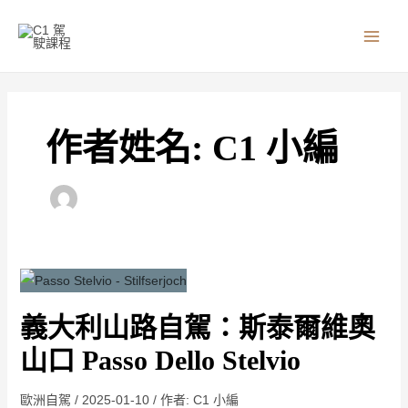
跳
MAI
至
MEN
主
要
內
容
作者姓名: C1 小編
義
大
義大利山路自駕：斯泰爾維奧
利
山
山口 Passo Dello Stelvio
路
自
歐洲自駕
/
2025-01-10
/ 作者:
C1 小編