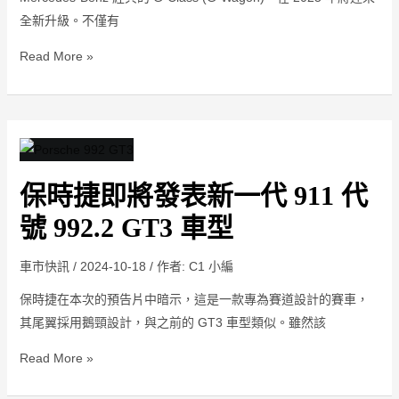
典
全新升級。不僅有
注
入
Read More »
現
代
科
技
保
化
時
保時捷即將發表新一代 911 代
捷
即
號 992.2 GT3 車型
將
發
車市快訊
/
2024-10-18
/ 作者:
C1 小編
表
保時捷在本次的預告片中暗示，這是一款專為賽道設計的賽車，
新
其尾翼採用鵝頸設計，與之前的 GT3 車型類似。雖然該
一
代
Read More »
911