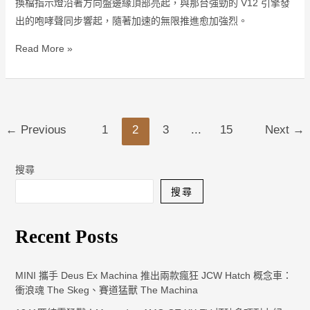
換檔指示燈沿著方向盤邊緣頂部亮起，與那台強勁的 V12 引擎發
前
出的咆哮聲同步響起，隨著加速的無限推進愈加強烈。
置
引
Read More »
擎
法
拉
利
←
Previous
1
2
3
...
15
Next
→
之
一！
搜尋
搜尋
Recent Posts
MINI 攜手 Deus Ex Machina 推出兩款瘋狂 JCW Hatch 概念車：
衝浪魂 The Skeg、賽道猛獸 The Machina