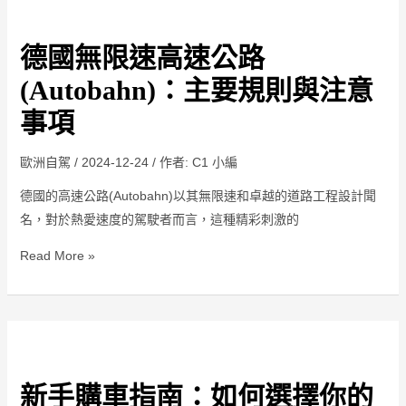
公
德
路
國
Großglockner-
德國無限速高速公路
無
Hochalpenstraße
限
(Autobahn)：主要規則與注意
速
事項
高
速
歐洲自駕
/
2024-12-24
/ 作者:
C1 小編
公
德國的高速公路(Autobahn)以其無限速和卓越的道路工程設計聞
路
名，對於熱愛速度的駕駛者而言，這種精彩刺激的
(Autobahn)：
主
Read More »
要
規
則
與
新
注
手
意
新手購車指南：如何選擇你的
購