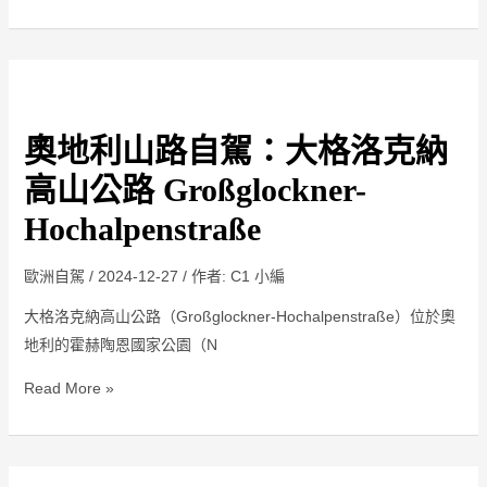
駕
照
與
奧
當
地
地
奧地利山路自駕：大格洛克納
利
規
山
範
高山公路 Großglockner-
路
Hochalpenstraße
自
駕：
歐洲自駕
/
2024-12-27
/ 作者:
C1 小編
大
大格洛克納高山公路（Großglockner-Hochalpenstraße）位於奧
格
地利的霍赫陶恩國家公園（N
洛
克
Read More »
納
高
山