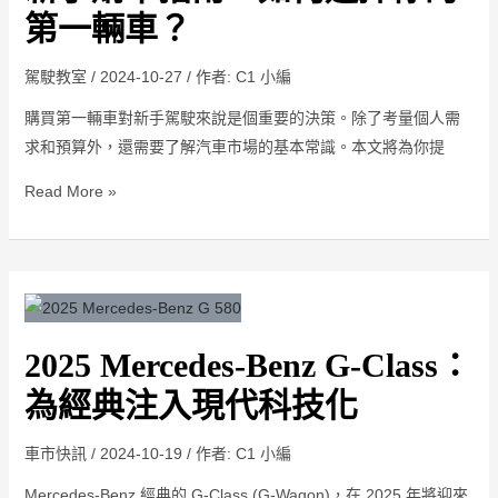
事
車
第一輛車？
項
指
南：
駕駛教室
/
2024-10-27
/ 作者:
C1 小編
如
購買第一輛車對新手駕駛來說是個重要的決策。除了考量個人需
何
求和預算外，還需要了解汽車市場的基本常識。本文將為你提
選
擇
Read More »
你
的
第
2025
一
Mercedes-
輛
2025 Mercedes-Benz G-Class：
Benz
車？
G-
為經典注入現代科技化
Class：
為
車市快訊
/
2024-10-19
/ 作者:
C1 小編
經
Mercedes-Benz 經典的 G-Class (G-Wagon)，在 2025 年將迎來