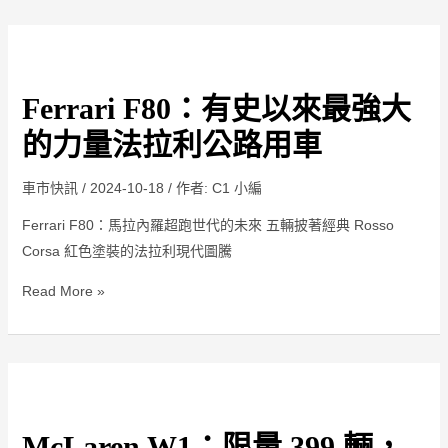
代
號
992.2
Ferrari
GT3
F80：
Ferrari F80：有史以來最強大
車
有
型
史
的力量法拉利公路用車
以
來
車市快訊
/
2024-10-18
/ 作者:
C1 小編
最
Ferrari F80：馬拉內羅超跑世代的未來 五輛披著經典 Rosso
強
Corsa 紅色塗裝的法拉利現代圖騰
大
的
Read More »
力
量
法
McLaren
拉
W1：
利
McLaren W1：限量 399 輛，
限
公