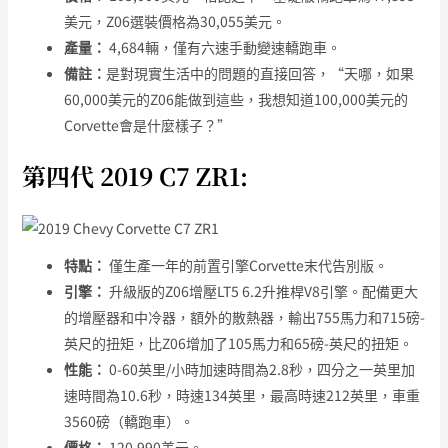
美元，Z06選裝價格為30,055美元。
產量：
4,684輛，僅有六速手動變速轎跑車。
備註：
是對現實生活中的問題的直接回答，“天哪，如果
60,000美元的Z06能做到這些，我想知道100,000美元的
Corvette會是什麼樣子？”
第四代 2019 C7 ZR1:
特點：
僅生產一年的前置引擎Corvette末代告別版。
引擎：
升級版的Z06增壓LT5 6.2升推桿V8引擎。配備更大
的增壓器和中冷器，額外的散熱器，輸出755馬力和715磅-
英尺的扭矩，比Z06增加了105馬力和65磅-英尺的扭矩。
性能：
0-60英里/小時加速時間為2.8秒，四分之一英里加
速時間為10.6秒，時速134英里，最高時速212英里，車重
3560磅（轎跑車）。
價格：
120,990美元。