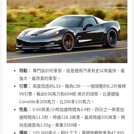
特點：
專門設計的車型，這是通用汽車有史以來最快、最
強大、最昂貴的車型。
引擎：
高度改造的LS3，稱為LS9 — 一個增壓的6.2升推桿
V8引擎，輸出638馬力和604磅-英尺的扭矩，比基礎版
Corvette多208馬力，比Z06多133馬力。
性能：
0-60英里/小時加速時間為3.4秒，四分之一英里加
速時間為11.5秒，時速128.3英里，最高時速205英里，側
向加速度為1.05g，車重3350磅。
價格：
105,000美元，相比之下，基礎版轎跑車為47,895