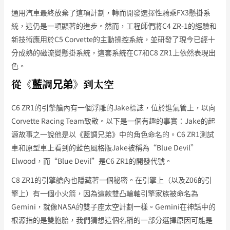
通用汽車最終放棄了這項計劃，轉而開發選擇性騎乘FX3懸掛系
統，這仍是一項顯著的進步。然而，工程師們將C4 ZR-1的經驗和
新技術應用於C5 Corvette的主動操控系統，並研發了現今已經十
分成熟的磁流變懸掛系統，這套系統在C7和C8 ZR1上依然表現出
色。
從《藍調兄弟》到太空
C6 ZR1的引擎艙內有一個浮雕的Jake標誌，位於進氣管上，以向
Corvette Racing Team致敬。以下是一個有趣的事實：Jake的起
源故事之一說他是以《藍調兄弟》中的角色命名的。C6 ZR1測試
車和原型車上看到的藍色風格版Jake被稱為“Blue Devil”
Elwood，而“Blue Devil”是C6 ZR1的開發代號。
C8 ZR1的引擎艙內也隱藏著一個秘密。在引擎上（以及Z06的引
擎上）有一個小火箭，因為這款雙凸輪軸引擎家族被命名為
Gemini，就像NASA的雙子座太空計劃一樣。Gemini在神話中的
根源指的是雙胞胎，我們猜想這個名稱的一部分選擇原因可能是