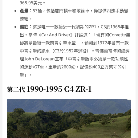
968.95美元。
產量：
53輛，包括雙門轎車和敞篷車，僅提供四速手動變
速箱。
備註：
這是唯一一款接近一代初期的ZR1，C3於1968年推
出。當時《Car And Driver》評論道：「現有的Corvette無
疑將是最後一款前置引擎車型」，預測到1972年會有一款
中置引擎的跑車（C3於1982年退役）。雪佛蘭當時的總經
理John DeLorean宣布「中置引擎版本必須是一款功能性
的運動/GT車，重量約2600磅，配備約400立方英寸的引
擎」。
1990-1995 C4 ZR-1
第二代