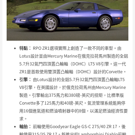
特點：
RPO ZR1選項實際上創造了一款不同的車型。由
Lotus設計並由Mercury Marine在俄克拉荷馬州製造的全鋁
5.7升32氣門四頂置凸輪軸（DOHC）LT5 V8引擎。這一代
ZR1是首款使用雙頂置凸輪軸（DOHC）設計的Corvette。
引擎：
由Lotus設計的全鋁5.7升32氣門四頂置凸輪軸LT5
V8引擎，在英國設計，於俄克拉荷馬州由Mercury Marine
製造。引擎輸出375馬力和380磅-英尺的扭矩，比標準版
Corvette多了125馬力和40磅-英尺。氣流管理系統能夠停
用16個進氣道和燃油噴射器中的8個，以滿足燃油經濟性要
求。
輪胎：
前輪使用Goodyear Eagle GS-C 275/40 ZR 17，後
輪使用315/35 ZR 17。新推出的Lamborghini Diablo前輪