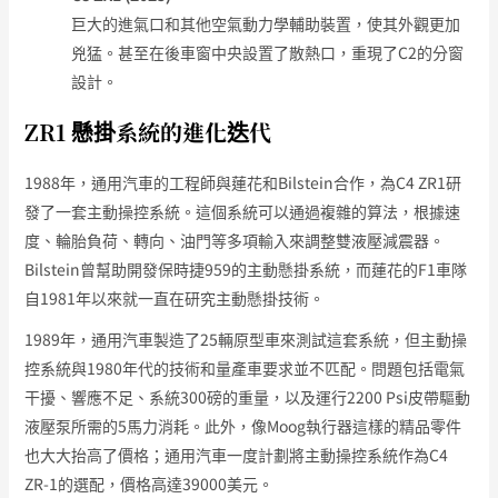
巨大的進氣口和其他空氣動力學輔助裝置，使其外觀更加
兇猛。甚至在後車窗中央設置了散熱口，重現了C2的分窗
設計。
ZR1 懸掛系統的進化迭代
1988年，通用汽車的工程師與蓮花和Bilstein合作，為C4 ZR1研
發了一套主動操控系統。這個系統可以通過複雜的算法，根據速
度、輪胎負荷、轉向、油門等多項輸入來調整雙液壓減震器。
Bilstein曾幫助開發保時捷959的主動懸掛系統，而蓮花的F1車隊
自1981年以來就一直在研究主動懸掛技術。
1989年，通用汽車製造了25輛原型車來測試這套系統，但主動操
控系統與1980年代的技術和量產車要求並不匹配。問題包括電氣
干擾、響應不足、系統300磅的重量，以及運行2200 Psi皮帶驅動
液壓泵所需的5馬力消耗。此外，像Moog執行器這樣的精品零件
也大大抬高了價格；通用汽車一度計劃將主動操控系統作為C4
ZR-1的選配，價格高達39000美元。