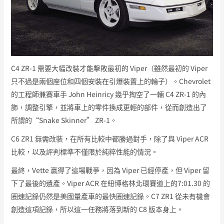
C4 ZR-1 需要大幅改裝才能擊敗最初的 Viper（雖然最初的 Viper
只不過是兩個座位和四個安裝在引爆裝置上的輪子）。Chevrolet
的工程師兼賽車手 John Heinricy 幾乎掏空了一輛 C4 ZR-1 的內
飾，調整引擎，並將車上的零件換成更輕的部件，從而創造出了
所謂的“Snake Skinner” ZR-1。
C6 ZR1 無需改裝，在所有比較中都勝過對手，除了與 Viper ACR
比較，以及評判標準不僅限於純粹性能的情況。
最終，Vette 贏得了這場戰爭，因為 Viper 已經停產，但 Viper 留
下了最後的遺產。Viper ACR 在紐博格林北環賽道上的7:01.30 的
圈速記錄仍然是美國量產車的最快圈速記錄。C7 ZR1 從未有機會
創造這項記錄，所以這一任務將落到新的 C8 版本身上。