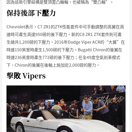
因為這款引擎結構是雙頂置凸輪軸，也被稱為“雙凸輪”。
保持後部下壓力
Chevrolet表示，C7 ZR1的ZTK性能套件中可手動調整的高翼在高
速時可產生高達950磅的後下壓力。新的C8 ZR1 ZTK套件則可產
生總共1,200磅的下壓力。2016年Dodge Viper ACR的“大翼”在
時速150英里時產生1,500磅的下壓力。Bugatti Chiron的後翼在
時速236英里時產生772磅的後下壓力；在全49度空氣剎車模式
下，Chiron的後翼在後軸上施加近2,000磅的壓力。
擊敗 Vipers