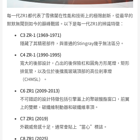
每一代ZR1都代表了雪佛蘭在性能和技術上的極限創新，從最早的
默默無聞到如今的巔峰戰錘。以下是每一代ZR1的辨識特徵：
C3 ZR-1 (1969-1971)
隱藏了其精密部件，與普通的Stingray幾乎無法區分。
C4 ZR-1 (1990-1995)
寬大的後部設計，凸出的後保險杠和圓角方形尾燈，矩形
排氣管，以及位於後擋風玻璃頂部的高位剎車燈
（CHMSL）。
C6 ZR1 (2009-2013)
不可錯認的設計特徵包括引擎蓋上的聚碳酸酯窗口，前翼
上的雙鰓，碳纖維制動器和碳纖維車頂。
C7 ZR1 (2019)
外觀威脅感十足，通常會貼上“當心”標誌。
C8 ZR1 (2025)