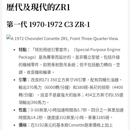
歷代及現代的ZR1
第一代 1970-1972 C3 ZR-1
特點：
「特別用途引擎套件」（Special Purpose Engine
Package）是為賽車而設計的，並非獨立型號。包括升級
的機械零件，如煞車和懸吊系統；但不包括動力轉向、空
調、收音機和輪罩。
引擎：
改良的LT1 350立方英寸V8引擎，配有四桶化油器。
輸出370馬力（6000轉/分鐘）和380磅-英尺的扭矩（4400
轉/分鐘）。這並不是最強大的版本；454立方英寸的LS5選
項輸出390馬力。
性能：
0-60英里/小時加速時間為5.7秒，四分之一英里加速
時間為14.2秒，速度達102英里/小時，車重3285磅。
價格：
在5192美元的基本款Corvette跑車價格上加上