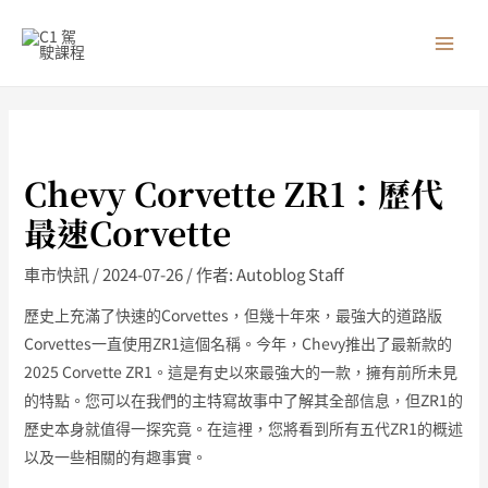
跳
MAI
至
MEN
主
要
內
容
Chevy Corvette ZR1：歷代
最速Corvette
車市快訊
/
2024-07-26
/ 作者:
Autoblog Staff
歷史上充滿了快速的Corvettes，但幾十年來，最強大的道路版
Corvettes一直使用ZR1這個名稱。今年，Chevy推出了最新款的
2025 Corvette ZR1。這是有史以來最強大的一款，擁有前所未見
的特點。您可以在我們的主特寫故事中了解其全部信息，但ZR1的
歷史本身就值得一探究竟。在這裡，您將看到所有五代ZR1的概述
以及一些相關的有趣事實。