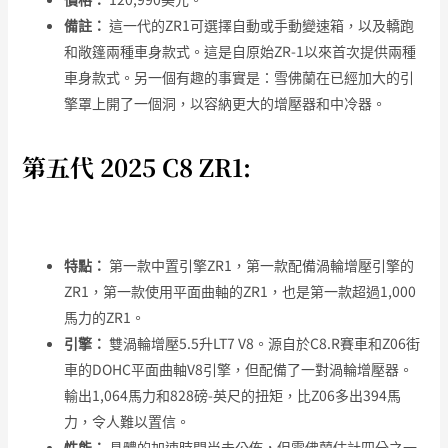
備註：
這一代的ZR1可選擇自動或手動變速箱，以及轎跑
和敞篷兩種車身款式。這是自原始ZR-1以來首次提供兩種
車身款式。另一個有趣的事實是：雪佛蘭在已經加大的引
擎罩上開了一個洞，以容納更大的增壓器和中冷器。
第五代 2025 C8 ZR1:
特點：
第一款中置引擎ZR1，第一款配備渦輪增壓引擎的
ZR1，第一款使用平面曲軸的ZR1，也是第一款超過1,000
馬力的ZR1。
引擎：
雙渦輪增壓5.5升LT7 V8。源自於C8.R賽車和Z06街
車的DOHC平面曲軸V8引擎，但配備了一對渦輪增壓器。
輸出1,064馬力和828磅-英尺的扭矩，比Z06多出394馬
力，令人難以置信。
性能：
具體的加速時間尚未公佈，但雪佛蘭估計四分之一