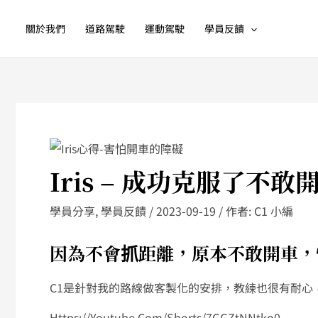
跳
至
關於我們
道路駕駛
運動駕駛
學員反饋
主
要
內
容
Iris – 成功克服了不
學員分享
,
學員反饋
/
2023-09-19
/ 作者:
C1 小編
因為不會抓距離，原本不敢開車，
C1是針對我的路線做客製化的安排，教練也很有耐心
Https://youtube.com/shorts/7GGZtNNtko0