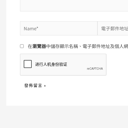
Name*
電
子
郵
在
瀏覽器
中儲存顯示名稱、電子郵件地址及個人
件
地
址
*