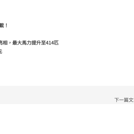
人載！
50日規版）亮相，最大馬力提升至414匹
元
下一篇