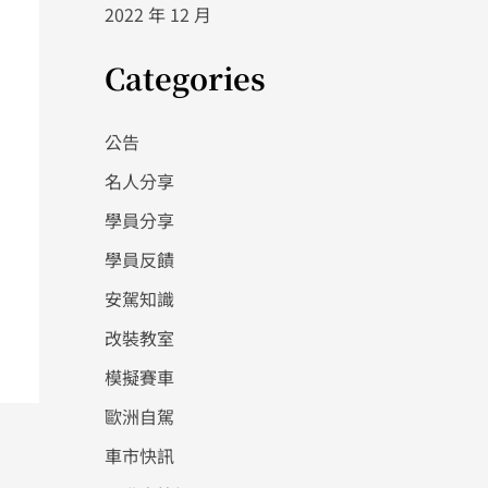
2022 年 12 月
Categories
公告
名人分享
學員分享
學員反饋
安駕知識
改裝教室
模擬賽車
歐洲自駕
車市快訊