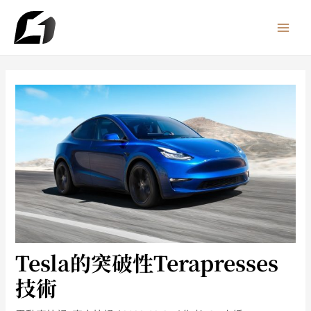
跳
MAI
至
MEN
主
要
內
容
Tesla的突破性Terapresses
技術