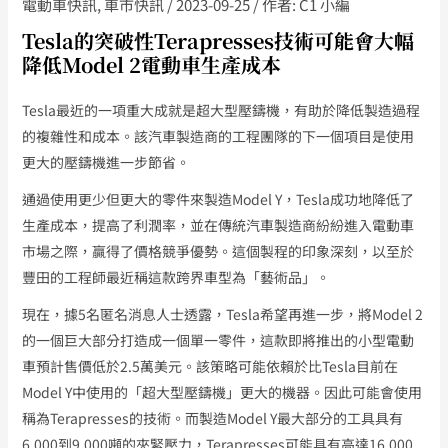
電動車快訊
,
車市快訊
/
2023-09-25
/ 作者:
C1 小編
Tesla的突破性Terapresses技術可能會大幅
降低Model 2電動車生產成本
Tesla最近的一項重大成就是超大型壓鑄機，有助於降低製造過程
的複雜性和成本。該汽車製造商的工程團隊的下一個項目是使用
更大的壓鑄機進一步節省。
通過使用更少但更大的零件來製造Model Y，Tesla成功地降低了
生產成本，提高了利潤率，並在傳統汽車製造商紛紛進入電動車
市場之際，贏得了價格競爭優勢。這個製程的印象深刻，以至於
豐田的工程師最近稱這款跨界車型為「藝術品」。
現在，據5名匿名消息人士透露，Tesla希望再進一步，將Model 2
的一個巨大部分打造成一個單一零件，這款即將推出的小型電動
車預計售價低於2.5萬美元。該策略可能依賴於比Tesla目前在
Model Y中使用的「超大型壓鑄機」更大的機器。因此可能會使用
稱為Terapresses的技術。而製造Model Y最大部分的工具具有
6,000到9,000噸的夾緊壓力，Terapresses可能具有高達16,000